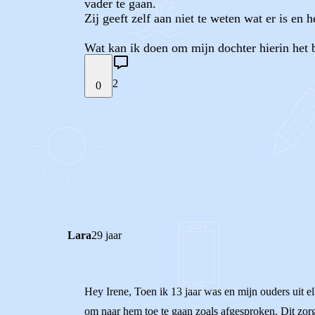
vader te gaan.
Zij geeft zelf aan niet te weten wat er is en h
Wat kan ik doen om mijn dochter hierin het 
2
0
STEL JE EIGEN VRAAG
REACTIES (
2
)
Lara
29 jaar
Hey Irene, Toen ik 13 jaar was en mijn ouders uit e
om naar hem toe te gaan zoals afgesproken. Dit zor