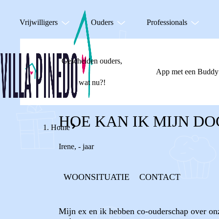
Vrijwilligers
Ouders
Professionals
Gescheiden ouders,
App met een Buddy
wat nu?!
HOE KAN IK MIJN D
Home
Irene
,
- jaar
WOONSITUATIE
CONTACT
Mijn ex en ik hebben co-ouderschap over onze