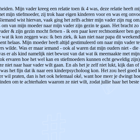
heiden. Mijn vader kreeg een relatie toen ik 4 was, deze relatie heeft 
met mijn stiefmoeder, zij trok haar eigen kinderen voor en was erg onvoo
emand wist hiervan, vaak ging het zelfs achter mijn vader zijn rug om.
om van mijn moeder naar mijn vader zijn gezin te gaan. Het bracht zo 
 vader & zijn gezin mocht fietsen - ik een paar keer rechtsomkeer ben g
e wat ik kon zeggen was: ik ben ziek, ik kan niet naar papa dit weekend
ent helaas. Mijn moeder heeft altijd gestimuleerd om naar mijn vader te
ers wilde. Was er maar iemand - ook al waren dat mijn ouders niet - di
was er als kind namelijk niet bewust van dat wat ik meemaakte met mijn
ok ervaren hoe het wel kan en stiefmoeders kunnen echt geweldig zijn), 
iet naar haar vader wilt gaan. En als het je zelf niet lukt, kijk dan o
was het fijn dat ik naar een kinderpsycholoog kon. Het zou heel goed ku
er wil praten, dan is het ook helemaal oké, want hoe meer je dwingt hoe
vinden om te achterhalen waarom ze niet wilt, zodat jullie haar het bes