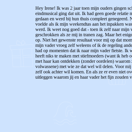
Hey Irene! Ik was 2 jaar toen mijn ouders gingen sc
eindmusical ging dat uit. Ik had geen goede relatie 
gedaan en werd bij hun thuis compleet genegeerd. Ni
voelde als ik mijn weekendtas aan het inpakken was 
werd. Ik weet nog goed dat - toen ik zelf naar mijn
geschrokken als ze mij in tranen zag. Maar het enig
op. Niet het gewenste resultaat voor mij op dat mom
mijn vader vroeg zelf weleens of ik de regeling and
had op momenten dat ik naar mijn vader fietste. Ik 
heeft niks te maken met stiefmoeders (want ik heb o
met haar kan ontdekken (zonder oordelen) waarom ze n
volwassene) met wie ze dat wel wil delen. Voor mij 
zelf ook achter wil komen. En als ze er even niet ov
uitleggen waarom jij en haar vader het fijn zouden 
0
0
Reageer