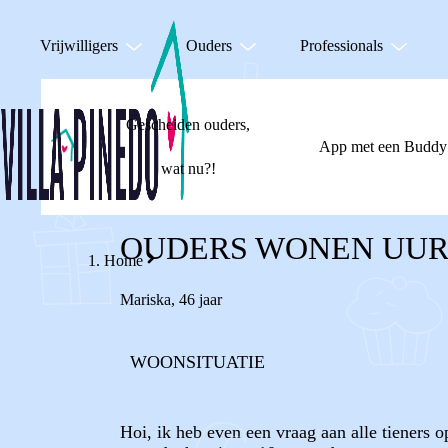
Vrijwilligers
Ouders
Professionals
Gescheiden ouders,
App met een Buddy
wat nu?!
OUDERS WONEN UUR
Home
Mariska
,
46 jaar
WOONSITUATIE
Hoi, ik heb even een vraag aan alle tieners o