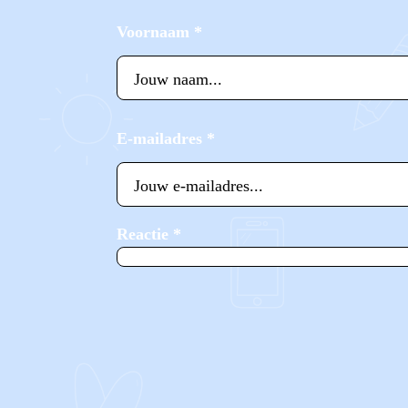
Voornaam
*
E-mailadres
*
Reactie
*