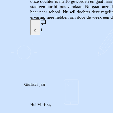
onze dochter is nu 10 geworden en gaat naar 
stad een uur bij ons vandaan. Nu gaat onze 
haar naar school. Nu wil dochter deze regeli
ervaring mee hebben om door de week een dag 
1
9
STEL JE EIGEN VRAAG
REACTIES (
1
)
Giulia
27 jaar
Hoi Mariska,