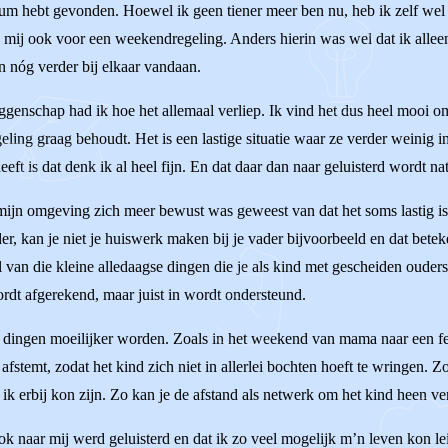
 forum hebt gevonden. Hoewel ik geen tiener meer ben nu, heb ik zelf wel 
j mij ook voor een weekendregeling. Anders hierin was wel dat ik all
 nóg verder bij elkaar vandaan.
eggenschap had ik hoe het allemaal verliep. Ik vind het dus heel mooi o
geling graag behoudt. Het is een lastige situatie waar ze verder weinig 
eft is dat denk ik al heel fijn. En dat daar dan naar geluisterd wordt nat
 mijn omgeving zich meer bewust was geweest van dat het soms lastig is
der, kan je niet je huiswerk maken bij je vader bijvoorbeeld en dat bet
al van die kleine alledaagse dingen die je als kind met gescheiden oude
wordt afgerekend, maar juist in wordt ondersteund.
 dingen moeilijker worden. Zoals in het weekend van mama naar een fee
afstemt, zodat het kind zich niet in allerlei bochten hoeft te wringen.
ik erbij kon zijn. Zo kan je de afstand als netwerk om het kind heen ve
 ook naar mij werd geluisterd en dat ik zo veel mogelijk m’n leven kon le