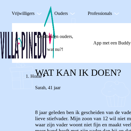
Vrijwilligers
Ouders
Professionals
Gescheiden ouders,
App met een Buddy
wat nu?!
WAT KAN IK DOEN?
Home
Sarah
,
41 jaar
8 jaar geleden ben ik gescheiden van de vad
lieve stiefvader. Mijn zoon van 12 wil niet 
waar zijn vader woont niet fijn en maakt veel 
meer band heeft met zijn vader dan hij en dat