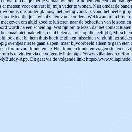
 en wat fijn dat je hier je verhaal wil delen! Ik ben ook een kind van 
os er meteen voor om vast bij mijn vader te wonen. Niet omdat de band 
 woonde, ons ouderlijk huis, niet prettig vond. Ik vond het heel erg fij
op die leeftijd juist wil afzetten van je ouders. Wel kwam mijn broer r
meegeven om altijd goed te luisteren naar de behoeften van je zoon en n
ehoord wordt na een scheiding. Wat fijn om te lezen dat het contact tusse
 helemaal niet makkelijk, en al helemaal niet op die leeftijd (; Misschien
hij ook niet bij hem thuis hoeft te zijn en misschien vindt hij het stieke
pig eventjes niet te gaan slapen, maar bijvoorbeeld alleen te gaan eten o
 een forum voor kinderen is? Hier kunnen kinderen vragen stellen en zi
rum is te vinden via de volgende link: https://www.villapinedo.nl/forum
yBuddy-App. Dit gaat via de volgende link: https://www.villapinedo.n