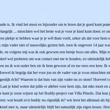
nde is. Ik vind het mooi en bijzonder om te lezen dat je goed kunt praten
belangrijk ... misschien wel het beste wat je voor je kind kunt doen: er 
en plekje te hebben waar je je wél thuis voelt, zeker als dat voor hem o
mijn vader niet of nauwelijks gezien heb, toen ik ongeveer 14 jaar was.
e, en volgens mij was ik ook gewoon een beetje boos om alles. Mijn mo
 bleef wel proberen om wat contact met me te houden, en uiteindelijk h
n nu ik wat ouder ben zie ik hem gewoon af en toe eens een keer. Ik we
 Hoewel ik begrijp dat het voor jou en de vader van je zoon misschien ni
igenlijk écht? Waarom is dat huis van zijn vader nu zo stom? Hoeveel c
 Laat je kind weten dat jullie er allebei voor hem zijn, dat niks moet en al
Je kunt je zoon wijzen op het Buddy-project van Villa Pinedo. Dat kun j
ben: wat houdt zo'n buddy nu eigenlijk in? wie leest het allemaal als hi
end mee is, maar uiteindelijk blijft het natuurlijk zijn eigen keuze. Hee