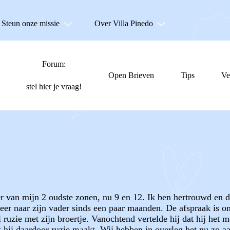
Steun onze missie
Over Villa Pinedo
Forum:
Open Brieven
Tips
Ve
stel hier je vraag!
er van mijn 2 oudste zonen, nu 9 en 12. Ik ben hertrouwd en 
meer naar zijn vader sinds een paar maanden. De afspraak is o
ruzie met zijn broertje. Vanochtend vertelde hij dat hij het moe
 hij daardoor ruzie maakt. Wij hebben in overleg het nu zo aan