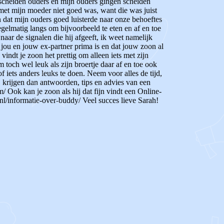
gescheiden ouders en mijn ouders gingen scheiden
met mijn moeder niet goed was, want die was juist
n dat mijn ouders goed luisterde naar onze behoeftes
egelmatig langs om bijvoorbeeld te eten en af en toe
aar de signalen die hij afgeeft, ik weet namelijk
n jou en jouw ex-partner prima is en dat jouw zoon al
 vindt je zoon het prettig om alleen iets met zijn
m toch wel leuk als zijn broertje daar af en toe ook
f iets anders leuks te doen. Neem voor alles de tijd,
j krijgen dan antwoorden, tips en advies van een
/ Ook kan je zoon als hij dat fijn vindt een Online-
l/informatie-over-buddy/ Veel succes lieve Sarah!