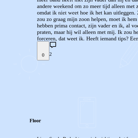
andere weekend om zo meer tijd alleen met zij
omdat ik niet weet hoe ik het kan uitleggen. Z
zou zo graag mijn zoon helpen, moet ik hem n
hebben prima contact, zijn vader en ik, al v
praten, maar hij wil alleen met mij. Ik zou h
forceren, dat weet ik. Heeft iemand tips? Een
2
0
STEL JE EIGEN VRAAG
REACTIES (
2
)
Floor