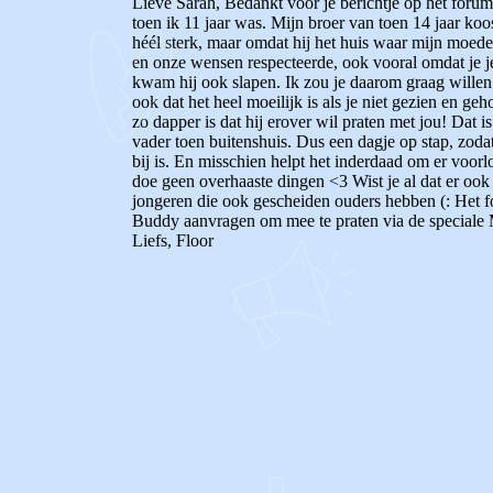
Lieve Sarah, Bedankt voor je berichtje op het forum
toen ik 11 jaar was. Mijn broer van toen 14 jaar ko
héél sterk, maar omdat hij het huis waar mijn moeder
en onze wensen respecteerde, ook vooral omdat je je 
kwam hij ook slapen. Ik zou je daarom graag willen 
ook dat het heel moeilijk is als je niet gezien en g
zo dapper is dat hij erover wil praten met jou! Dat is
vader toen buitenshuis. Dus een dagje op stap, zodat 
bij is. En misschien helpt het inderdaad om er voorlo
doe geen overhaaste dingen <3 Wist je al dat er ook
jongeren die ook gescheiden ouders hebben (: Het fo
Buddy aanvragen om mee te praten via de speciale M
Liefs, Floor
0
0
Reageer