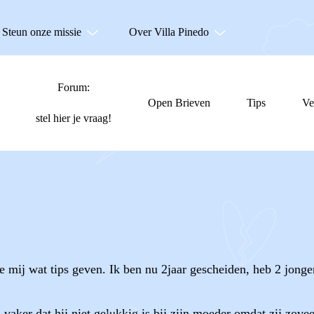
Steun onze missie
Over Villa Pinedo
Forum:
Open Brieven
Tips
Ve
stel hier je vraag!
e mij wat tips geven. Ik ben nu 2jaar gescheiden, heb 2 jonge
s vaker dat hij niet gelukkig is bij zijn moeder omdat zij zove