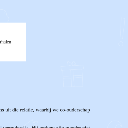
rhalen
ns uit die relatie, waarbij we co-ouderschap
el veranderd is. Hij herkent zijn moeder niet