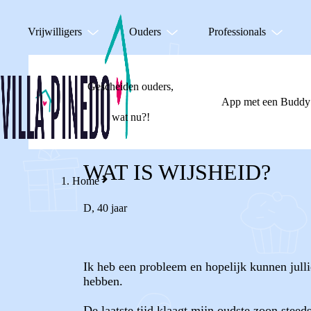
Vrijwilligers
Ouders
Professionals
Gescheiden ouders,
App met een Buddy
wat nu?!
WAT IS WIJSHEID?
Home
D
,
40 jaar
Ik heb een probleem en hopelijk kunnen julli
hebben.
De laatste tijd klaagt mijn oudste zoon steed