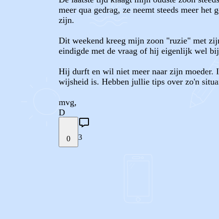
meer qua gedrag, ze neemt steeds meer het ge
zijn.
Dit weekend kreeg mijn zoon "ruzie" met zij
eindigde met de vraag of hij eigenlijk wel bi
Hij durft en wil niet meer naar zijn moeder. 
wijsheid is. Hebben jullie tips over zo'n sit
mvg,
D
3
0
STEL JE EIGEN VRAAG
REACTIES (
3
)