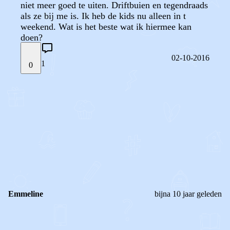
niet meer goed te uiten. Driftbuien en tegendraads
als ze bij me is. Ik heb de kids nu alleen in t
weekend. Wat is het beste wat ik hiermee kan
doen?
02-10-2016
1
0
STEL JE EIGEN VRAAG
OF
REAGEER OP DIT BERICHT
REACTIES (
1
)
Emmeline
bijna 10 jaar geleden