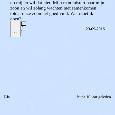
op mij en wil dat niet. Mijn man luistert naar mijn
zoon en wil zolang wachten met samenkomen
totdat onze zoon het goed vind. Wat moet ik
doen?
29-09-2016
2
0
STEL JE EIGEN VRAAG
OF
REAGEER OP DIT BERICHT
REACTIES (
2
)
Lis
bijna 10 jaar geleden