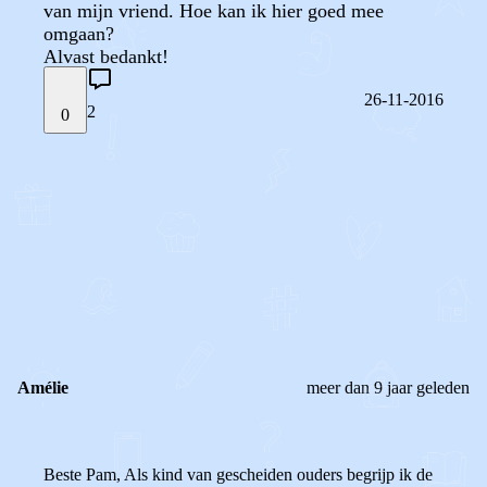
van mijn vriend. Hoe kan ik hier goed mee
omgaan?
Alvast bedankt!
26-11-2016
2
0
STEL JE EIGEN VRAAG
OF
REAGEER OP DIT BERICHT
REACTIES (
2
)
Amélie
meer dan 9 jaar geleden
Beste Pam, Als kind van gescheiden ouders begrijp ik de