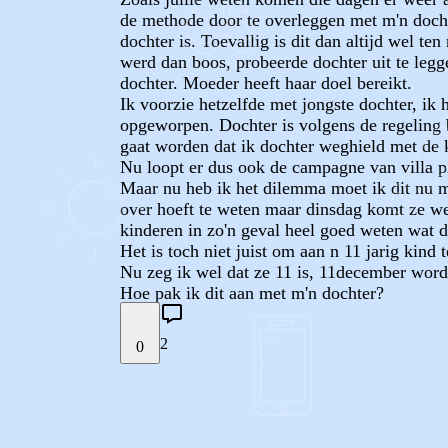
de methode door te overleggen met m'n dochte
dochter is. Toevallig is dit dan altijd wel te
werd dan boos, probeerde dochter uit te legg
dochter. Moeder heeft haar doel bereikt.
Ik voorzie hetzelfde met jongste dochter, ik
opgeworpen. Dochter is volgens de regeling b
gaat worden dat ik dochter weghield met de 
Nu loopt er dus ook de campagne van villa pi
Maar nu heb ik het dilemma moet ik dit nu me
over hoeft te weten maar dinsdag komt ze wee
kinderen in zo'n geval heel goed weten wat 
Het is toch niet juist om aan n 11 jarig kind 
Nu zeg ik wel dat ze 11 is, 11december word
Hoe pak ik dit aan met m'n dochter?
2
0
STEL JE EIGEN VRAAG