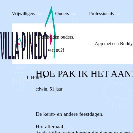
Vrijwilligers
Ouders
Professionals
Gescheiden ouders,
App met een Buddy
wat nu?!
HOE PAK IK HET AAN
Home
edwin
,
51 jaar
De kerst- en andere feestdagen.
Hoi allemaal,
Zoals jullie weten komen die dagen er weer a