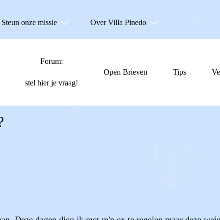
Steun onze missie
Over Villa Pinedo
Forum:
Open Brieven
Tips
Ve
stel hier je vraag!
?
an. Deze dagen dien ik met m'n ex te regelen maar deze weige