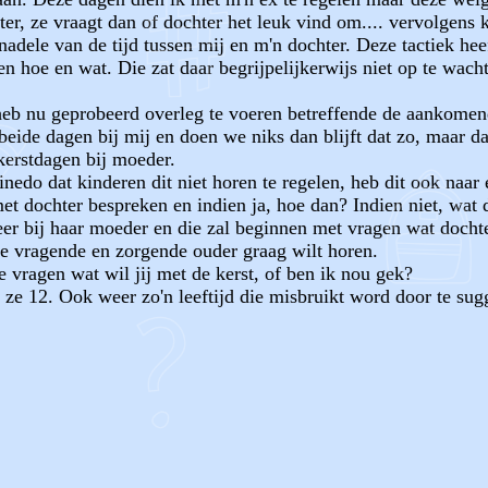
r, ze vraagt dan of dochter het leuk vind om.... vervolgens k
n nadele van de tijd tussen mij en m'n dochter. Deze tactiek he
en hoe en wat. Die zat daar begrijpelijkerwijs niet op te wac
 heb nu geprobeerd overleg te voeren betreffende de aankomend
eide dagen bij mij en doen we niks dan blijft dat zo, maar da
kerstdagen bij moeder.
nedo dat kinderen dit niet horen te regelen, heb dit ook naa
t dochter bespreken en indien ja, hoe dan? Indien niet, wat da
r bij haar moeder en die zal beginnen met vragen wat dochter
de vragende en zorgende ouder graag wilt horen.
te vragen wat wil jij met de kerst, of ben ik nou gek?
 ze 12. Ook weer zo'n leeftijd die misbruikt word door te su
OF