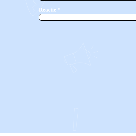
Reactie
*