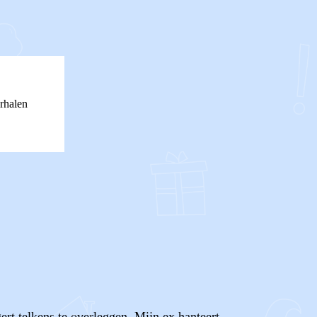
rhalen
rt telkens te overleggen. Mijn ex hanteert