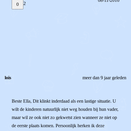
08-11-2016
2
0
STEL JE EIGEN VRAAG
OF
REAGEER OP DIT BERICHT
REACTIES (
2
)
lois
meer dan 9 jaar geleden
Beste Ella, Dit klinkt inderdaad als een lastige situatie. U
wilt de kinderen natuurlijk niet weg houden bij hun vader,
maar wil ze ook niet zo gekwetst zien wanneer ze niet op
de eerste plaats komen. Persoonlijk herken ik deze