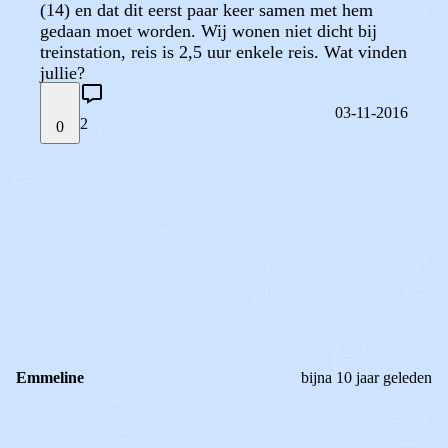
(14) en dat dit eerst paar keer samen met hem
gedaan moet worden. Wij wonen niet dicht bij
treinstation, reis is 2,5 uur enkele reis. Wat vinden
jullie?
03-11-2016
2
0
STEL JE EIGEN VRAAG
OF
REAGEER OP DIT BERICHT
REACTIES (
2
)
Emmeline
bijna 10 jaar geleden