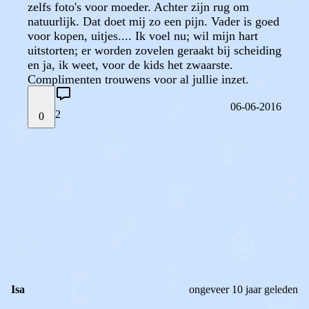
zelfs foto's voor moeder. Achter zijn rug om
natuurlijk. Dat doet mij zo een pijn. Vader is goed
voor kopen, uitjes.... Ik voel nu; wil mijn hart
uitstorten; er worden zovelen geraakt bij scheiding
en ja, ik weet, voor de kids het zwaarste.
Complimenten trouwens voor al jullie inzet.
06-06-2016
2
0
STEL JE EIGEN VRAAG
OF
REAGEER OP DIT BERICHT
REACTIES (
2
)
Isa
ongeveer 10 jaar geleden