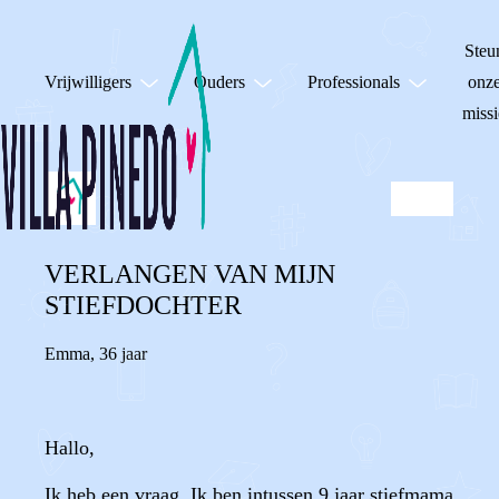
Steu
Vrijwilligers
Ouders
Professionals
onz
missi
VERLANGEN VAN MIJN
STIEFDOCHTER
Emma
,
36 jaar
Hallo,
Ik heb een vraag. Ik ben intussen 9 jaar stiefmama