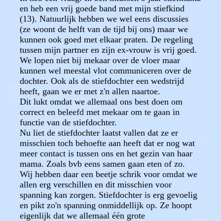
en heb een vrij goede band met mijn stiefkind
(13). Natuurlijk hebben we wel eens discussies
(ze woont de helft van de tijd bij ons) maar we
kunnen ook goed met elkaar praten. De regeling
tussen mijn partner en zijn ex-vrouw is vrij goed.
We lopen niet bij mekaar over de vloer maar
kunnen wel meestal vlot communiceren over de
dochter. Ook als de stiefdochter een wedstrijd
heeft, gaan we er met z'n allen naartoe.
Dit lukt omdat we allemaal ons best doen om
correct en beleefd met mekaar om te gaan in
functie van de stiefdochter.
Nu liet de stiefdochter laatst vallen dat ze er
misschien toch behoefte aan heeft dat er nog wat
meer contact is tussen ons en het gezin van haar
mama. Zoals bvb eens samen gaan eten of zo.
Wij hebben daar een beetje schrik voor omdat we
allen erg verschillen en dit misschien voor
spanning kan zorgen. Stiefdochter is erg gevoelig
en pikt zo'n spanning onmiddellijk op. Ze hoopt
eigenlijk dat we allemaal één grote