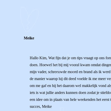
STEL JE EIGEN VRAAG
REACTIES (
2
)
Meike
Hallo Kim, Wat fijn dat je om tips vraagt op ons forum
doen. Hoewel het bij mij vooral kwam omdat dingen o
mijn vader, schreeuwde moord en brand als ik werd 
de manier waarop hij dit deed voelde ik me meer ver
om me gaf en hij het daarom wel makkelijk vond als 
iets is wat jullie anders kunnen doen zodat je stiefd
een idee om in plaats van hele weekenden het eerst te
succes, Meike