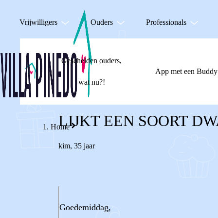
Vrijwilligers
Ouders
Professionals
Gescheiden ouders,
App met een Buddy
wat nu?!
LIJKT EEN SOORT D
Home
kim
,
35 jaar
Goedemiddag,