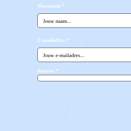
Voornaam
*
E-mailadres
*
Reactie
*