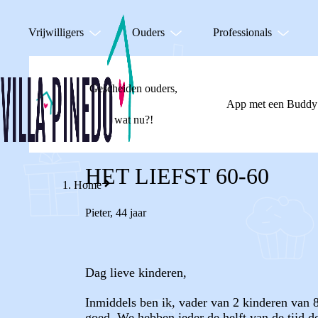
Vrijwilligers
Ouders
Professionals
Gescheiden ouders,
App met een Buddy
wat nu?!
HET LIEFST 60-60
Home
Pieter
,
44 jaar
Dag lieve kinderen,
Inmiddels ben ik, vader van 2 kinderen van 8
goed. We hebben ieder de helft van de tijd d