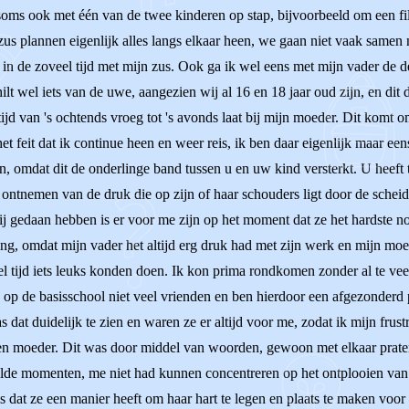
oms ook met één van de twee kinderen op stap, bijvoorbeeld om een fil
n zus plannen eigenlijk alles langs elkaar heen, we gaan niet vaak same
s in de zoveel tijd met mijn zus. Ook ga ik wel eens met mijn vader de de
lt wel iets van de uwe, aangezien wij al 16 en 18 jaar oud zijn, en dit 
tijd van 's ochtends vroeg tot 's avonds laat bij mijn moeder. Dit komt
 feit dat ik continue heen en weer reis, ik ben daar eigenlijk maar ee
 omdat dit de onderlinge band tussen u en uw kind versterkt. U heeft 
ontnemen van de druk die op zijn of haar schouders ligt door de scheidi
j gedaan hebben is er voor me zijn op het moment dat ze het hardste nod
ng, omdat mijn vader het altijd erg druk had met zijn werk en mijn moed
 tijd iets leuks konden doen. Ik kon prima rondkomen zonder al te veel 
p de basisschool niet veel vrienden en ben hierdoor een afgezonderd pe
at duidelijk te zien en waren ze er altijd voor me, zodat ik mijn frust
r en moeder. Dit was door middel van woorden, gewoon met elkaar praten 
lde momenten, me niet had kunnen concentreren op het ontplooien van 
is dat ze een manier heeft om haar hart te legen en plaats te maken voor 