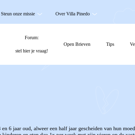
Steun onze missie
Over Villa Pinedo
Forum:
Open Brieven
Tips
Ve
stel hier je vraag!
 en 6 jaar oud, alweer een half jaar gescheiden van hun moede
e kinderen en eten dan 1x per week met zijn vieren op de vast