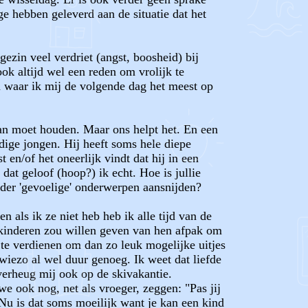
ge hebben geleverd aan de situatie dat het
ezin veel verdriet (angst, boosheid) bij
ook altijd wel een reden om vrolijk te
n waar ik mij de volgende dag het meest op
aan moet houden. Maar ons helpt het. En een
dige jongen. Hij heeft soms hele diepe
en/of het oneerlijk vindt dat hij in een
dat geloof (hoop?) ik echt. Hoe is jullie
moeder 'gevoelige' onderwerpen aansnijden?
 als ik ze niet heb heb ik alle tijd van de
jn kinderen zou willen geven van hen afpak om
 te verdienen om dan zo leuk mogelijke uitjes
wiezo al wel duur genoeg. Ik weet dat liefde
verheug mij ook op de skivakantie.
e ook nog, net als vroeger, zeggen: "Pas jij
Nu is dat soms moeilijk want je kan een kind