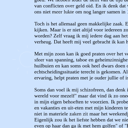
van conflicten over geld oid. En ik denk dat 
ons niet meer lukte om nog langer samen in 
Toch is het allemaal geen makkelijke zaak. E
kijken. Maar is er niet altijd voor iedereen z
worden? Zelf vraag ik mij iedere dag aan het
verheug. Dat heeft mij veel gebracht ik kan 
Met mijn zoon kan ik goed praten over het ve
sfeer van spanning, taboe en geheimzinnighei
huilbuien en kan soms ook heel dwars doen op
echtscheidingssituatie terecht is gekomen. Al
ervaring, helpt praten met je ouder jullie of 
Soms dan voel ik mij schizofreen, dan denk ik
wereld voor mezelf" maar dat vind ik zo oneer
in mijn eigen behoeften te voorzien. Ik prob
en vakanties en uit-eten met mijn kinderen t
niet in materiele zaken zit maar het weekend
Eigenlijk zou ik het liefste hebben dat we n
even op haar dan ga ik met hem golfen" of "