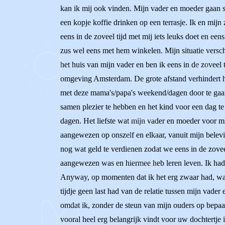
kan ik mij ook vinden. Mijn vader en moeder gaan s
een kopje koffie drinken op een terrasje. Ik en mij
eens in de zoveel tijd met mij iets leuks doet en een
zus wel eens met hem winkelen. Mijn situatie verschi
het huis van mijn vader en ben ik eens in de zoveel 
omgeving Amsterdam. De grote afstand verhindert het
met deze mama's/papa's weekend/dagen door te gaan,
samen plezier te hebben en het kind voor een dag te 
dagen. Het liefste wat mijn vader en moeder voor mi
aangewezen op onszelf en elkaar, vanuit mijn belevi
nog wat geld te verdienen zodat we eens in de zoveel
aangewezen was en hiermee heb leren leven. Ik had o
Anyway, op momenten dat ik het erg zwaar had, was d
tijdje geen last had van de relatie tussen mijn vade
omdat ik, zonder de steun van mijn ouders op bepaa
vooral heel erg belangrijk vindt voor uw dochtertje 