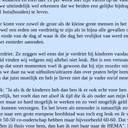
we uiteindelijk wel erkennen dat we beiden een gelijke bijdra
1 huis(houden) te leven.
r komt voor zowel de grote als de kleine grote mensen in het g
owel een reden om verdrietig te zijn als in bijna alle gevallen 
 einde van de dag af waar ik die dag het vrolijkst van werd e
het eenieder aanraden.
rdriet. Ze zeggen wel eens dat je verdriet bij kinderen vand
d vinden wij volgens mij allebei niet leuk. Het is een verstan
 dat soort momenten voel ik gewoon dat hij zijn moeder mist 
s we daar na wat uithuilen/uitrazen dan over praten helpt hem 
is dat juist moeilijk en heb je liever niet dat je vader en/of 
: "Ja als ik de kinderen heb dan ben ik er ook echt voor hen en
lijk, het voelt dan net alsof ik tijd die ik als ouder aan mi
eer maar zo hard mogelijk te werken en zo veel mogelijk geld
e kunnen verzorgen. En het leven als eenouder is natuurlijk zo
je naar een grote europese hoofdstad was toch erg leuk en ik 
iet 50-50 co-ouderschap hebben maar bijvoorbeeld 60-60. Dat w
Ben jij thuis voor hem, dan kan ik met haar naar de HEMA". 