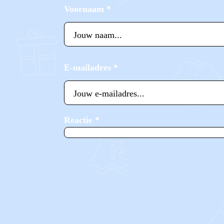
Voornaam
*
E-mailadres
*
Reactie
*