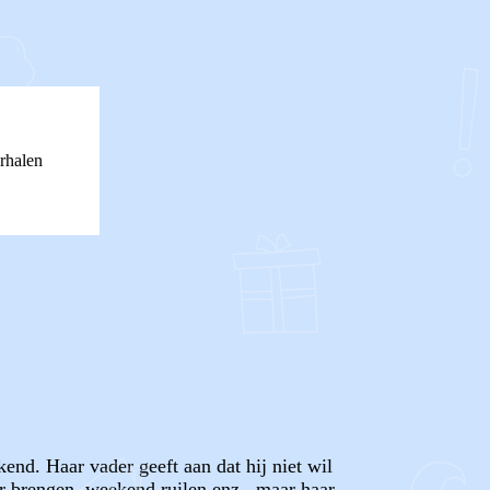
rhalen
end. Haar vader geeft aan dat hij niet wil
er brengen, weekend ruilen enz., maar haar