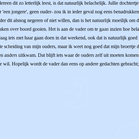
en dit zo letterlijk leest, is dat natuurlijk belachelijk. Jullie dochtert
ar 'een jongere', geen ouder- zou ik in ieder geval nog eens benadrukke
er dit alsnog negeren of niet willen, dan is het natuurlijk moeilijk om d
ken over boord gooien. Het is aan de vader om te gaan inzien hoe belangr
graag iets met haar gaan doen in dat weekend, ook dat is natuurlijk go
a de scheiding van mijn ouders, maar ik weet nog goed dat mijn broertje
ven anders uitkwam. Dat blijft iets waar de ouders zelf uit moeten komen.
stje wil. Hopelijk wordt de vader dan eens op andere gedachten gebrach