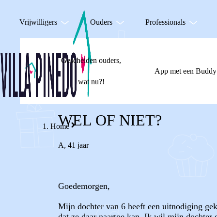
Vrijwilligers
Ouders
Professionals
Gescheiden ouders,
App met een Buddy
wat nu?!
WEL OF NIET?
Home
A
,
41 jaar
Goedemorgen,
Mijn dochter van 6 heeft een uitnodiging gek
dat ze daar naartoe kan. Ik wil mijn dochter