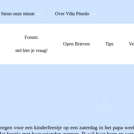
Steun onze missie
Over Villa Pinedo
Forum:
Open Brieven
Tips
Ve
stel hier je vraag!
regen voor een kinderfeestje op een zaterdag in het papa week
 dat feestje met haar vrienden gunnen. Ik wil haar heen en we