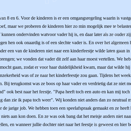
van 8 en 6. Voor de kinderen is er een omgangsregeling waarin is vastg
oef, maar we proberen de kinderen hier zo min mogelijk mee te belasten
nen ondervinden watvoor vader hij is, en daar later als ze ouder zijn
tegen hen ook onaardig is of een slechte vader is. En over het algemeen
er een van de kinderen niet naar een kinderfeestje wilde laten gaan in
brengen; we vonden dat vader dit zelf aan haar moest vertellen. We he
cht gaan, zodat er voor haar duidelijkheid kwam, maar dat wilde hij ni
nzekerheid was of ze naar het kinderfeestje zou gaan. Tijdens het week
n. Bij terugkomst was ze boos op haar vader en verdrietig dat ze niet 
d" ook best naar het feestje. "Papa heeft toch een auto en kan mij toch
ag dan zie ik papa toch weer". Wij konden niet anders dan zo neutraal m
 de jarige job. We hebben toen een speelafspraak gemaakt en ze heeft 
 er niets aan kon doen. En ze was ook bang dat het meisje anders niet na
ellen, en wanneer jullie dochter niet naar het feestje is geweest en hier 