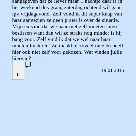
aangegeven dat ze liever maar 1 nachtje daar is in
het weekend dus graag zaterdag ochtend wil gaan
ipv vrijdagavond. Zelf vond ik dit super knap van
haar aangezien ze geen prater is over de situatie.
Mijn ex vind dat we haar niet zelf moeten laten
beslissen want dan wil ze straks nog minder is hij
bang voor. Zelf vind ik dat we wel naar haar
moeten luisteren. Ze maakt al zoveel mee en heeft
hier ook niet zelf voor gekozen. Wat vinden jullie
hiervan?
19-01-2016
2
0
STEL JE EIGEN VRAAG
OF
REAGEER OP DIT BERICHT
REACTIES (
2
)