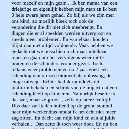
voor mezelf en mijn gezin... Ik ben mama van een
driejarige en eigenlijk hebben mijn man en ik best
3 hele zware jaren gehad. Zo blij als we zijn met
ons kind, zo moelijk bleek toch ook de
verandering die dit met zich meebrengt. En
dingen die er al speelden werden uitvergroot en
steeds meer problemen. En van elkaar houden
blijkt dan niet altijd voldoende. Vaak hebben we
gedacht dat we misschien toch maar uitelkaar
moesten gaan om het vervolgens weer uit te
praten en de schouders eronder gezet. Toch
telkens weer problemen en na 2 jaar voelt een
scheiding dan op zo'n moment als oplossing, de
enige uitweg.. Echter had ik inmiddels dit
platform bekeken en schrok van de impact dat een
scheiding heeft op kinderen. Natuurlijk besefte ik
dat wel, maar zó groot.., zelfs op latere leeftijd!
Dus daar zat ik dan huilend op de grond starend
naar mijn weekendtas omdat ik het écht niet meer
zag zitten. En dacht aan mijn kind en aan al jullie
verhalen... Dan zette ik toch weer door. En nu ben