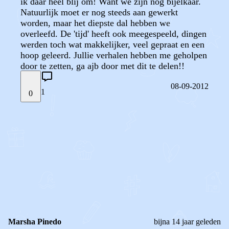
ik daar heel blij om! Want we zijn nog bijelkaar.
Natuurlijk moet er nog steeds aan gewerkt
worden, maar het diepste dal hebben we
overleefd. De 'tijd' heeft ook meegespeeld, dingen
werden toch wat makkelijker, veel gepraat en een
hoop geleerd. Jullie verhalen hebben me geholpen
door te zetten, ga ajb door met dit te delen!!
08-09-2012
1
0
STEL JE EIGEN VRAAG
OF
REAGEER OP DIT BERICHT
REACTIES (
1
)
Marsha Pinedo
bijna 14 jaar geleden