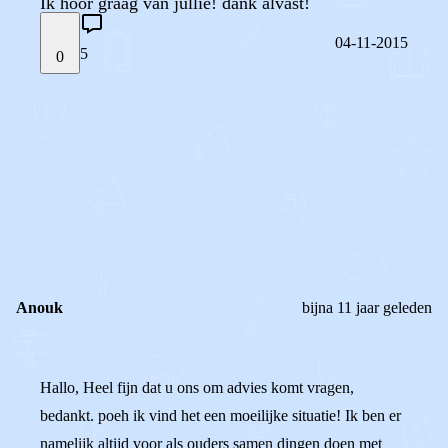
Ik hoor graag van jullie! dank alvast!
04-11-2015
5
0
STEL JE EIGEN VRAAG
OF
REAGEER OP DIT BERICHT
REACTIES (
5
)
Anouk
bijna 11 jaar geleden
Hallo, Heel fijn dat u ons om advies komt vragen,
bedankt. poeh ik vind het een moeilijke situatie! Ik ben er
namelijk altijd voor als ouders samen dingen doen met