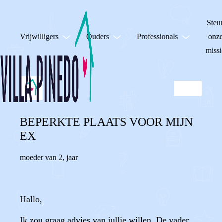
Steu
Vrijwilligers
Ouders
Professionals
onz
missi
BEPERKTE PLAATS VOOR MIJN
EX
moeder van 2
,
jaar
Hallo,
Ik zou graag advies van jullie willen. De vader