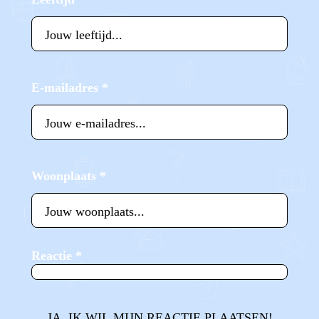
E-mailadres
*
Woonplaats
*
Reactie
*
JA, IK WIL MIJN REACTIE PLAATSEN!