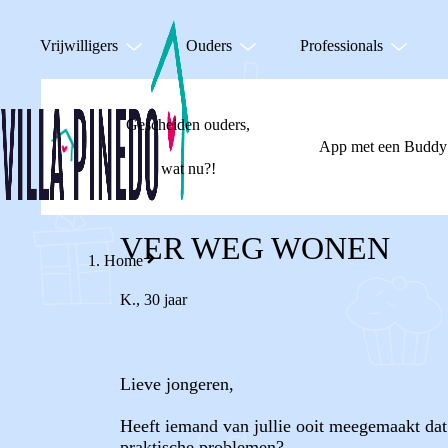
Vrijwilligers
Ouders
Professionals
Gescheiden ouders,
App met een Buddy
wat nu?!
VER WEG WONEN
Home
K.
,
30 jaar
Lieve jongeren,
Heeft iemand van jullie ooit meegemaakt dat 
praktische problemen?