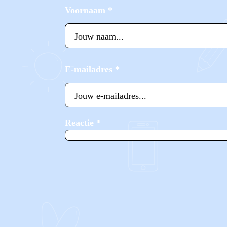
Voornaam
*
E-mailadres
*
Reactie
*