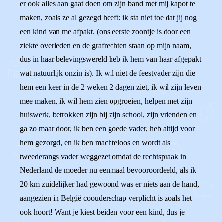
er ook alles aan gaat doen om zijn band met mij kapot te
maken, zoals ze al gezegd heeft: ik sta niet toe dat jij nog
een kind van me afpakt. (ons eerste zoontje is door een
ziekte overleden en de grafrechten staan op mijn naam,
dus in haar belevingswereld heb ik hem van haar afgepakt
wat natuurlijk onzin is). Ik wil niet de feestvader zijn die
hem een keer in de 2 weken 2 dagen ziet, ik wil zijn leven
mee maken, ik wil hem zien opgroeien, helpen met zijn
huiswerk, betrokken zijn bij zijn school, zijn vrienden en
ga zo maar door, ik ben een goede vader, heb altijd voor
hem gezorgd, en ik ben machteloos en wordt als
tweederangs vader weggezet omdat de rechtspraak in
Nederland de moeder nu eenmaal bevooroordeeld, als ik
20 km zuidelijker had gewoond was er niets aan de hand,
aangezien in België coouderschap verplicht is zoals het
ook hoort! Want je kiest beiden voor een kind, dus je