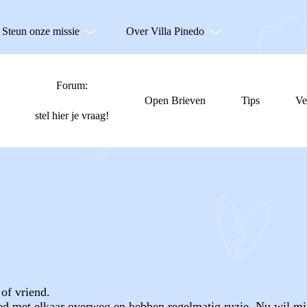
Steun onze missie
Over Villa Pinedo
Forum:
Open Brieven
Tips
Ve
stel hier je vraag!
 of vriend.
d met elkaar overweg en hebben regelmatig ruzie. Nu wil mij