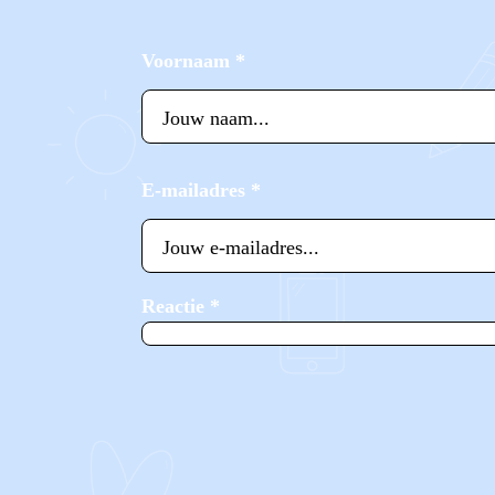
Voornaam
*
E-mailadres
*
Reactie
*