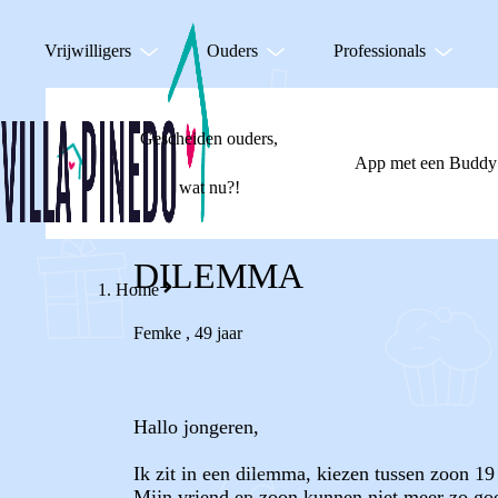
Vrijwilligers
Ouders
Professionals
Gescheiden ouders,
App met een Buddy
wat nu?!
DILEMMA
Home
Femke
,
49 jaar
Hallo jongeren,
Ik zit in een dilemma, kiezen tussen zoon 19
Mijn vriend en zoon kunnen niet meer zo goe