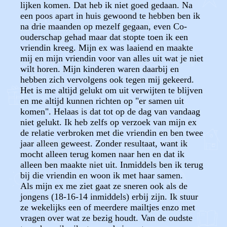
lijken komen. Dat heb ik niet goed gedaan. Na
een poos apart in huis gewoond te hebben ben ik
na drie maanden op mezelf gegaan, even Co-
ouderschap gehad maar dat stopte toen ik een
vriendin kreeg. Mijn ex was laaiend en maakte
mij en mijn vriendin voor van alles uit wat je niet
wilt horen. Mijn kinderen waren daarbij en
hebben zich vervolgens ook tegen mij gekeerd.
Het is me altijd gelukt om uit verwijten te blijven
en me altijd kunnen richten op "er samen uit
komen". Helaas is dat tot op de dag van vandaag
niet gelukt. Ik heb zelfs op verzoek van mijn ex
de relatie verbroken met die vriendin en ben twee
jaar alleen geweest. Zonder resultaat, want ik
mocht alleen terug komen naar hen en dat ik
alleen ben maakte niet uit. Inmiddels ben ik terug
bij die vriendin en woon ik met haar samen.
Als mijn ex me ziet gaat ze sneren ook als de
jongens (18-16-14 inmiddels) erbij zijn. Ik stuur
ze wekelijks een of meerdere mailtjes enzo met
vragen over wat ze bezig houdt. Van de oudste