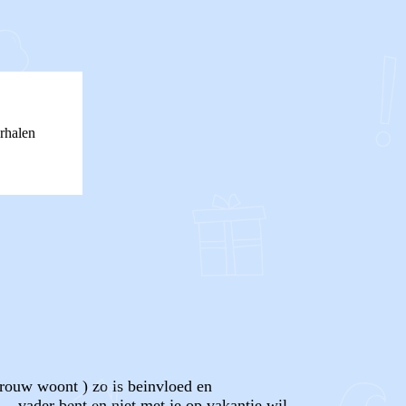
rhalen
vrouw woont ) zo is beinvloed en
,, vader bent en niet met je op vakantie wil