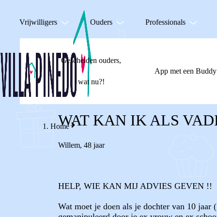
Vrijwilligers
Ouders
Professionals
Gescheiden ouders,
App met een Buddy
wat nu?!
WAT KAN IK ALS VA
Home
Willem
,
48 jaar
HELP, WIE KAN MIJ ADVIES GEVEN !!
Wat moet je doen als je dochter van 10 jaar 
gemanipuleerd door je ex vrouw en ex schoonou