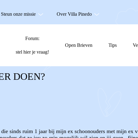
Steun onze missie
Over Villa Pinedo
Forum:
Open Brieven
Tips
Ve
stel hier je vraag!
DER DOEN?
( die sinds ruim 1 jaar bij mijn ex schoonouders met mijn ex 
ders dat ze jou zo min mogelijk wil zien en jij geen ,,fijne 