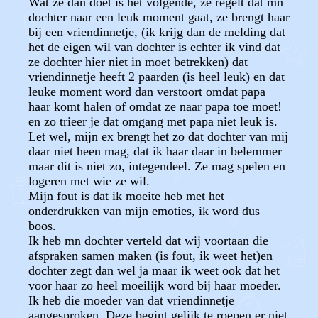
Wat ze dan doet is het volgende, ze regelt dat mn
dochter naar een leuk moment gaat, ze brengt haar
bij een vriendinnetje, (ik krijg dan de melding dat
het de eigen wil van dochter is echter ik vind dat
ze dochter hier niet in moet betrekken) dat
vriendinnetje heeft 2 paarden (is heel leuk) en dat
leuke moment word dan verstoort omdat papa
haar komt halen of omdat ze naar papa toe moet!
en zo trieer je dat omgang met papa niet leuk is.
Let wel, mijn ex brengt het zo dat dochter van mij
daar niet heen mag, dat ik haar daar in belemmer
maar dit is niet zo, integendeel. Ze mag spelen en
logeren met wie ze wil.
Mijn fout is dat ik moeite heb met het
onderdrukken van mijn emoties, ik word dus
boos.
Ik heb mn dochter verteld dat wij voortaan die
afspraken samen maken (is fout, ik weet het)en
dochter zegt dan wel ja maar ik weet ook dat het
voor haar zo heel moeilijk word bij haar moeder.
Ik heb die moeder van dat vriendinnetje
aangesproken. Deze begint gelijk te roepen er niet