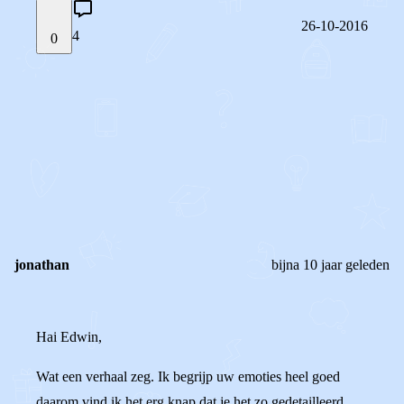
26-10-2016
4
0
STEL JE EIGEN VRAAG
OF
REAGEER OP DIT BERICHT
REACTIES (
4
)
jonathan
bijna 10 jaar geleden
Hai Edwin,
Wat een verhaal zeg. Ik begrijp uw emoties heel goed
daarom vind ik het erg knap dat je het zo gedetailleerd