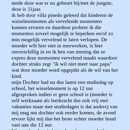
mede door wat er nu gebeurt bij/met de jongste,
deze is 11jaar.
ik heb door villa pinedo geleerd dat kinderen de
wisselmomenten als vervelende momenten
kunnen ervaren en daardoor probeer ik die
momenten zoveel mogelijk te beperken en/of zo
min mogelijk vervelend te laten verlopen. De
moeder wilt hier niet in meewerken, is hier
onverschillig in en ik ben van mening dat ze
expres deze momenten vervelend maakt waardoor
dochter straks zegt "ik wil niet meer naar papa"
wat door moeder word opgepikt als de wil van het
kind.
mijn Dochter had nu dus laatst een studiedag op
school, het wisselmoment is op 12 uur
afgesproken indien er geen school is (moeder is
zelf werkzaam als leerkracht dus ook vrij met
vakanties maar met studiedagen is dat anders) van
mij mag mn dochter ook eerder komen, de avond
ervoor lijkt mij dan het beste echter moeder houd
vast aan die 12 uur.