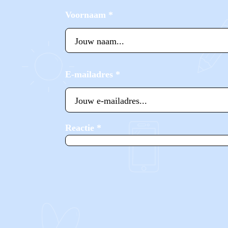
Voornaam
*
E-mailadres
*
Reactie
*