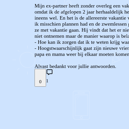
Mijn ex-partner heeft zonder overleg een va
omdat ik de afgelopen 2 jaar herhaaldelijk 
ineens wel. En het is de allereerste vakantie
ik misschien plannen had en de zwemlessen g
ze met vakantie gaan. Hij vindt dat het er ni
niet ontnemen maar de manier waarop is bela
- Hoe kan ik zorgen dat ik te weten krijg w
- Hoogstwaarschijnlijk gaat zijn nieuwe vrien
papa en mama weer bij elkaar moeten komen?
Alvast bedankt voor jullie antwoorden.
1
0
STEL JE EIGEN VRAAG
REACTIES (
1
)