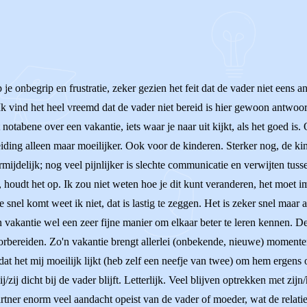
 je onbegrip en frustratie, zeker gezien het feit dat de vader niet eens
 vind het heel vreemd dat de vader niet bereid is hier gewoon antwoord
t notabene over een vakantie, iets waar je naar uit kijkt, als het goed 
iding alleen maar moeilijker. Ook voor de kinderen. Sterker nog, de k
ermijdelijk; nog veel pijnlijker is slechte communicatie en verwijten tus
, houdt het op. Ik zou niet weten hoe je dit kunt veranderen, het moet
e snel komt weet ik niet, dat is lastig te zeggen. Het is zeker snel ma
n vakantie wel een zeer fijne manier om elkaar beter te leren kennen. D
oorbereiden. Zo'n vakantie brengt allerlei (onbekende, nieuwe) moment
at het mij moeilijk lijkt (heb zelf een neefje van twee) om hem ergens 
ij dicht bij de vader blijft. Letterlijk. Veel blijven optrekken met zijn/
rtner enorm veel aandacht opeist van de vader of moeder, wat de relatie