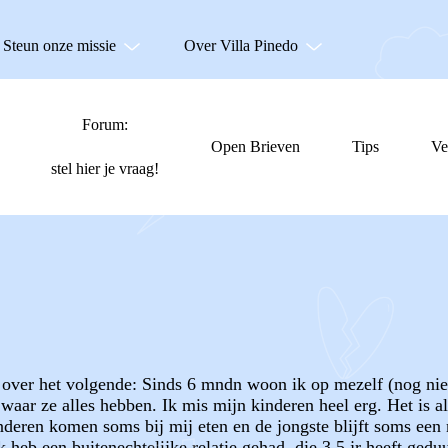
Steun onze missie
Over Villa Pinedo
Forum:
Open Brieven
Tips
Ve
stel hier je vraag!
 over het volgende: Sinds 6 mndn woon ik op mezelf (nog niet
waar ze alles hebben. Ik mis mijn kinderen heel erg. Het is a
deren komen soms bij mij eten en de jongste blijft soms een 
k heb een buitenechtelijke relatie gehad, die 3,5 jr heeft ge