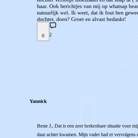
haar. Ook berichtjes van mij op whatsap beant
natuurlijk wel. Ik weet, dat ik fout ben gewe
dochter, doen? Groet en alvast bedankt!
2
0
STEL JE EIGEN VRAAG
REACTIES (
2
)
Yannick
Beste J., Dat is een zeer herkenbare situatie voor 
daar achter kwamen. Mijn vader had er vervolgens en