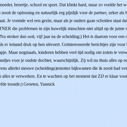
oeder, broertje, school en sport. Dat klinkt hard, maar zo voelde het we
ooit de oplossing en natuurlijk erg pijnlijk voor de partner, zeker als h
taat. Je vormde wel een gezin, maar als je ouders gaan scheiden staat da
ER die problemen in zijn huwelijk misschien niet altijd op de juiste
sterker dan ooit, vijf jaar na de scheiding;) Het is daarom voor een
als er iemand druk op hen uitvoert. Geïnteresseerde berichtjes zijn voor k
tapje. Maar nogmaals, kinderen hebben veel tijd nodig om zoiets te ver
djes voor je oudste dochter, waarschijnlijk. Zij wil nu thuis alles op een
eens allerlei nieuwe (scheidings)emoties bijkwamen die ik nooit had ver
alles te verwerken. En te wachten op het moment dat ZIJ er klaar voor z
iefde toonde;) Groeten, Yannick