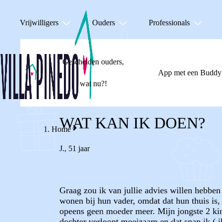
Vrijwilligers
Ouders
Professionals
Gescheiden ouders,
App met een Buddy
wat nu?!
WAT KAN IK DOEN?
Home
J.
,
51 jaar
Graag zou ik van jullie advies willen hebben
wonen bij hun vader, omdat dat hun thuis is, 
opeens geen moeder meer. Mijn jongste 2 kin
dochter verloopt moeizaam en dat snap ik ( i