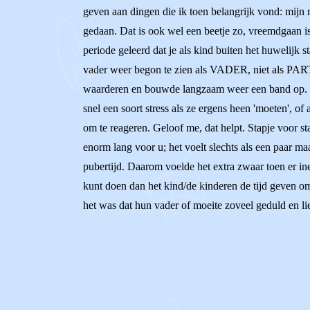
geven aan dingen die ik toen belangrijk vond: mijn m
gedaan. Dat is ook wel een beetje zo, vreemdgaan is n
periode geleerd dat je als kind buiten het huwelijk s
vader weer begon te zien als VADER, niet als PARTN
waarderen en bouwde langzaam weer een band op. Nu 
snel een soort stress als ze ergens heen 'moeten', of 
om te reageren. Geloof me, dat helpt. Stapje voor s
enorm lang voor u; het voelt slechts als een paar maan
pubertijd. Daarom voelde het extra zwaar toen er in
kunt doen dan het kind/de kinderen de tijd geven om 
het was dat hun vader of moeite zoveel geduld en l