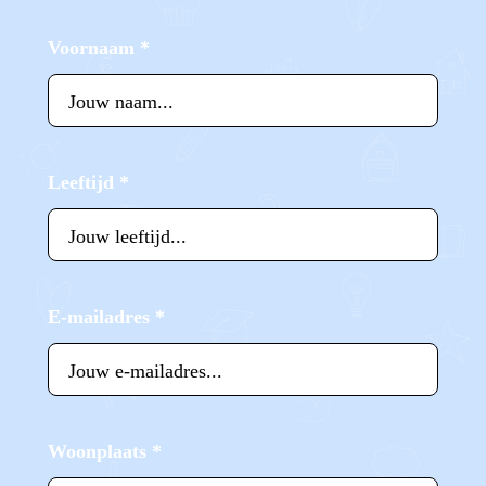
Voornaam
*
Leeftijd
*
E-mailadres
*
Woonplaats
*