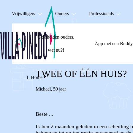
Vrijwilligers
Ouders
Professionals
Gescheiden ouders,
App met een Buddy
wat nu?!
TWEE OF ÉÉN HUIS?
Home
Michael
,
50 jaar
Beste ...
Ik ben 2 maanden geleden in een scheiding b
hebben ze tot nu toe rustig gereageerd op de 