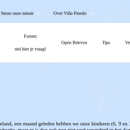
Steun onze missie
Over Villa Pinedo
Forum:
Open Brieven
Tips
Ve
stel hier je vraag!
eland, een maand geleden hebben we onze kinderen (6, 9 en 11
situatie, maar er is dan ook nog niet veel veranderd in het d