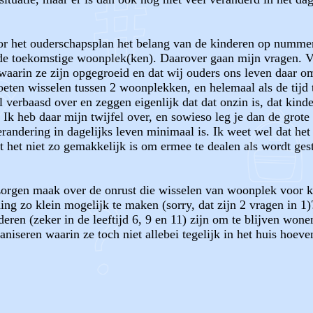
oor het ouderschapsplan het belang van de kinderen op numme
 de toekomstige woonplek(ken). Daarover gaan mijn vragen. Vo
 waarin ze zijn opgegroeid en dat wij ouders ons leven daar o
oeten wisselen tussen 2 woonplekken, en helemaal als de tijd 
 verbaasd over en zeggen eigenlijk dat dat onzin is, dat kin
k heb daar mijn twijfel over, en sowieso leg je dan de grote 
erandering in dagelijks leven minimaal is. Ik weet wel dat he
t het niet zo gemakkelijk is om ermee te dealen als wordt gest
 zorgen maak over de onrust die wisselen van woonplek voor
g zo klein mogelijk te maken (sorry, dat zijn 2 vragen in 1)
deren (zeker in de leeftijd 6, 9 en 11) zijn om te blijven wone
iseren waarin ze toch niet allebei tegelijk in het huis hoeven