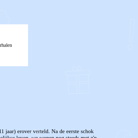
rhalen
 jaar) erover verteld. Na de eerste schok
agelijkse leven, we wonen nog steeds met z'n