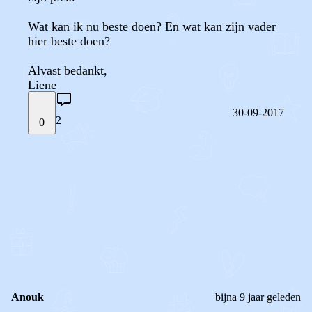
Wat kan ik nu beste doen? En wat kan zijn vader
hier beste doen?
Alvast bedankt,
30-09-2017
2
0
STEL JE EIGEN VRAAG
OF
REAGEER OP DIT BERICHT
REACTIES (
2
)
Anouk
bijna 9 jaar geleden