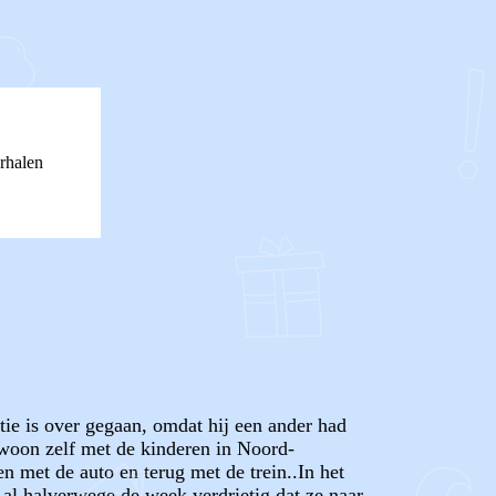
rhalen
atie is over gegaan, omdat hij een ander had
 woon zelf met de kinderen in Noord-
 met de auto en terug met de trein..In het
al halverwege de week verdrietig dat ze naar