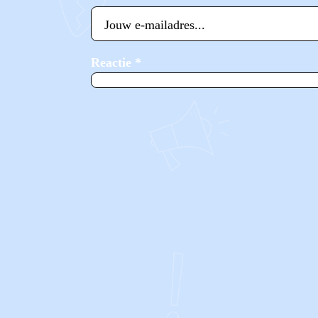
Reactie
*