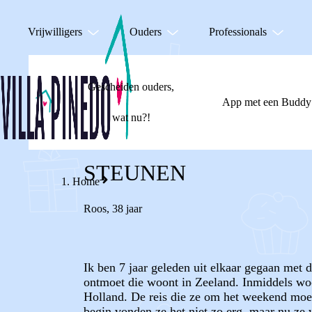
Vrijwilligers
Ouders
Professionals
Gescheiden ouders,
App met een Buddy
wat nu?!
STEUNEN
Home
Roos
,
38 jaar
Ik ben 7 jaar geleden uit elkaar gegaan met d
ontmoet die woont in Zeeland. Inmiddels woo
Holland. De reis die ze om het weekend moet
begin vonden ze het niet zo erg, maar nu ze