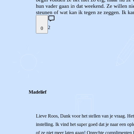
hun vader gaan in dat weekend. Ze willen nie
steunen of wat kan ik tegen ze zeggen. Ik ka
2
0
STEL JE EIGEN VRAAG
REACTIES (
2
)
Madelief
Lieve Roos, Dank voor het stellen van je vraag. Het 
instelling. Ik vind het super goed dat je naar een op
of ze niet meer laten gaan! Oprechte complimenten h