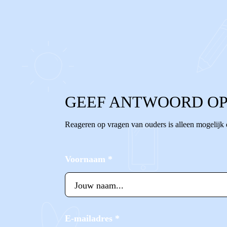
0
0
Reageer
GEEF ANTWOORD OP
Reageren op vragen van ouders is alleen mogelijk
Voornaam
*
E-mailadres
*