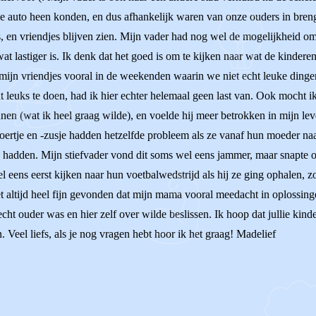
e auto heen konden, en dus afhankelijk waren van onze ouders in bren
es, en vriendjes blijven zien. Mijn vader had nog wel de mogelijkheid o
wat lastiger is. Ik denk dat het goed is om te kijken naar wat de kindere
 mijn vriendjes vooral in de weekenden waarin we niet echt leuke ding
t leuks te doen, had ik hier echter helemaal geen last van. Ook mocht
nen (wat ik heel graag wilde), en voelde hij meer betrokken in mijn le
roertje en -zusje hadden hetzelfde probleem als ze vanaf hun moeder n
je hadden. Mijn stiefvader vond dit soms wel eens jammer, maar snapte
el eens eerst kijken naar hun voetbalwedstrijd als hij ze ging ophalen,
 altijd heel fijn gevonden dat mijn mama vooral meedacht in oplossingen
ht ouder was en hier zelf over wilde beslissen. Ik hoop dat jullie kind
in. Veel liefs, als je nog vragen hebt hoor ik het graag! Madelief