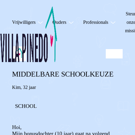
Steu
Vrijwilligers
Ouders
Professionals
onz
missi
MIDDELBARE SCHOOLKEUZE
Kim
,
32 jaar
SCHOOL
Hoi,
Mijn bonusdochter (10 jaar) gaat na volgend