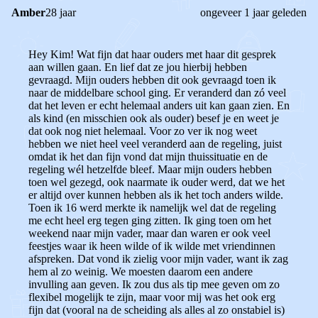
Amber
28 jaar
ongeveer 1 jaar geleden
Hey Kim! Wat fijn dat haar ouders met haar dit gesprek
aan willen gaan. En lief dat ze jou hierbij hebben
gevraagd. Mijn ouders hebben dit ook gevraagd toen ik
naar de middelbare school ging. Er veranderd dan zó veel
dat het leven er echt helemaal anders uit kan gaan zien. En
als kind (en misschien ook als ouder) besef je en weet je
dat ook nog niet helemaal. Voor zo ver ik nog weet
hebben we niet heel veel veranderd aan de regeling, juist
omdat ik het dan fijn vond dat mijn thuissituatie en de
regeling wél hetzelfde bleef. Maar mijn ouders hebben
toen wel gezegd, ook naarmate ik ouder werd, dat we het
er altijd over kunnen hebben als ik het toch anders wilde.
Toen ik 16 werd merkte ik namelijk wel dat de regeling
me echt heel erg tegen ging zitten. Ik ging toen om het
weekend naar mijn vader, maar dan waren er ook veel
feestjes waar ik heen wilde of ik wilde met vriendinnen
afspreken. Dat vond ik zielig voor mijn vader, want ik zag
hem al zo weinig. We moesten daarom een andere
invulling aan geven. Ik zou dus als tip mee geven om zo
flexibel mogelijk te zijn, maar voor mij was het ook erg
fijn dat (vooral na de scheiding als alles al zo onstabiel is)