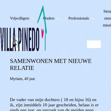
Steu
Vrijwilligers
Ouders
Professionals
onz
missi
SAMENWONEN MET NIEUWE
RELATIE
Myriam
,
49 jaar
De vader van mijn dochters ( 18 en bijna 16) en
ik, zijn inmiddels 10 jaar gescheiden, helaas is er
sinds een jaar, op verzoek van de meiden geen