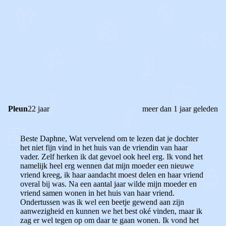
STEL JE EIGEN VRAAG
OF
REAGEER OP DIT BERICHT
REACTIES (
1
)
Pleun
22 jaar
meer dan 1 jaar geleden
Beste Daphne, Wat vervelend om te lezen dat je dochter
het niet fijn vind in het huis van de vriendin van haar
vader. Zelf herken ik dat gevoel ook heel erg. Ik vond het
namelijk heel erg wennen dat mijn moeder een nieuwe
vriend kreeg, ik haar aandacht moest delen en haar vriend
overal bij was. Na een aantal jaar wilde mijn moeder en
vriend samen wonen in het huis van haar vriend.
Ondertussen was ik wel een beetje gewend aan zijn
aanwezigheid en kunnen we het best oké vinden, maar ik
zag er wel tegen op om daar te gaan wonen. Ik vond het