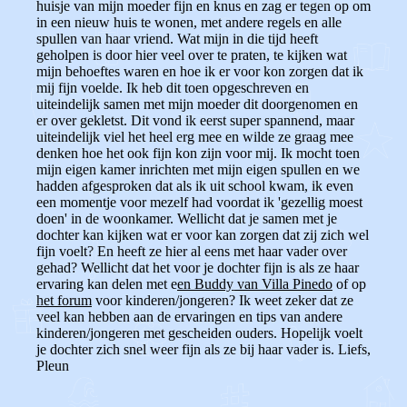
huisje van mijn moeder fijn en knus en zag er tegen op om
in een nieuw huis te wonen, met andere regels en alle
spullen van haar vriend. Wat mijn in die tijd heeft
geholpen is door hier veel over te praten, te kijken wat
mijn behoeftes waren en hoe ik er voor kon zorgen dat ik
mij fijn voelde. Ik heb dit toen opgeschreven en
uiteindelijk samen met mijn moeder dit doorgenomen en
er over gekletst. Dit vond ik eerst super spannend, maar
uiteindelijk viel het heel erg mee en wilde ze graag mee
denken hoe het ook fijn kon zijn voor mij. Ik mocht toen
mijn eigen kamer inrichten met mijn eigen spullen en we
hadden afgesproken dat als ik uit school kwam, ik even
een momentje voor mezelf had voordat ik 'gezellig moest
doen' in de woonkamer. Wellicht dat je samen met je
dochter kan kijken wat er voor kan zorgen dat zij zich wel
fijn voelt? En heeft ze hier al eens met haar vader over
gehad? Wellicht dat het voor je dochter fijn is als ze haar
ervaring kan delen met e
en Buddy van Villa Pinedo
of op
het forum
voor kinderen/jongeren? Ik weet zeker dat ze
veel kan hebben aan de ervaringen en tips van andere
kinderen/jongeren met gescheiden ouders. Hopelijk voelt
je dochter zich snel weer fijn als ze bij haar vader is. Liefs,
Pleun