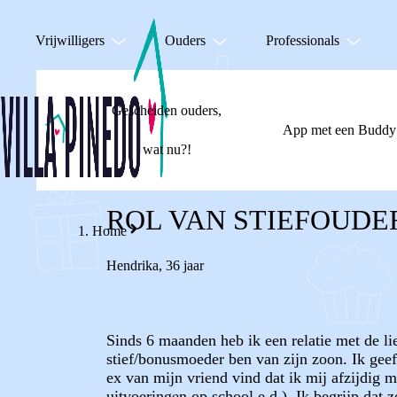
Vrijwilligers
Ouders
Professionals
Gescheiden ouders,
App met een Buddy
wat nu?!
ROL VAN STIEFOUDE
Home
Hendrika
,
36 jaar
Sinds 6 maanden heb ik een relatie met de li
stief/bonusmoeder ben van zijn zoon. Ik geef
ex van mijn vriend vind dat ik mij afzijdig 
uitvoeringen op school e.d.). Ik begrijp dat 