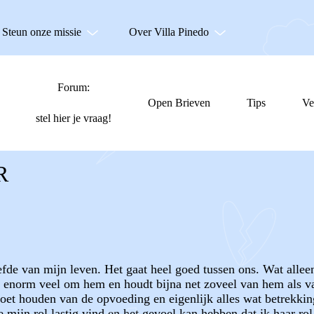
Steun onze missie
Over Villa Pinedo
Forum:
Open Brieven
Tips
Ve
stel hier je vraag!
R
efde van mijn leven. Het gaat heel goed tussen ons. Wat alleen
 enorm veel om hem en houdt bijna net zoveel van hem als van
moet houden van de opvoeding en eigenlijk alles wat betrekking
ze mijn rol lastig vind en het gevoel kan hebben dat ik haar r