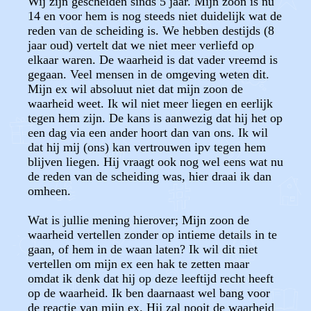
Wij zijn gescheiden sinds 5 jaar. Mijn zoon is nu
14 en voor hem is nog steeds niet duidelijk wat de
reden van de scheiding is. We hebben destijds (8
jaar oud) vertelt dat we niet meer verliefd op
elkaar waren. De waarheid is dat vader vreemd is
gegaan. Veel mensen in de omgeving weten dit.
Mijn ex wil absoluut niet dat mijn zoon de
waarheid weet. Ik wil niet meer liegen en eerlijk
tegen hem zijn. De kans is aanwezig dat hij het op
een dag via een ander hoort dan van ons. Ik wil
dat hij mij (ons) kan vertrouwen ipv tegen hem
blijven liegen. Hij vraagt ook nog wel eens wat nu
de reden van de scheiding was, hier draai ik dan
omheen.
Wat is jullie mening hierover; Mijn zoon de
waarheid vertellen zonder op intieme details in te
gaan, of hem in de waan laten? Ik wil dit niet
vertellen om mijn ex een hak te zetten maar
omdat ik denk dat hij op deze leeftijd recht heeft
op de waarheid. Ik ben daarnaast wel bang voor
de reactie van mijn ex. Hij zal nooit de waarheid