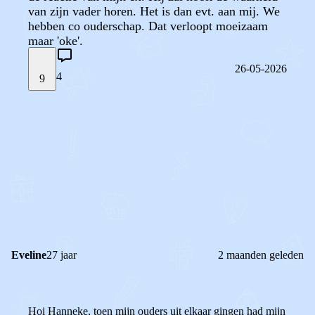
van zijn vader horen. Het is dan evt. aan mij. We
hebben co ouderschap. Dat verloopt moeizaam
maar 'oke'.
26-05-2026
4
9
STEL JE EIGEN VRAAG
OF
REAGEER OP DIT BERICHT
REACTIES (
4
)
Eveline
27 jaar
2 maanden geleden
Hoi Hanneke, toen mijn ouders uit elkaar gingen had mijn