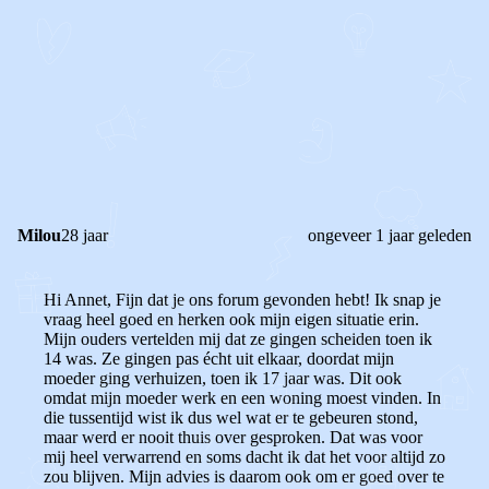
STEL JE EIGEN VRAAG
OF
REAGEER OP DIT BERICHT
REACTIES (
1
)
Milou
28 jaar
ongeveer 1 jaar geleden
Hi Annet, Fijn dat je ons forum gevonden hebt! Ik snap je
vraag heel goed en herken ook mijn eigen situatie erin.
Mijn ouders vertelden mij dat ze gingen scheiden toen ik
14 was. Ze gingen pas écht uit elkaar, doordat mijn
moeder ging verhuizen, toen ik 17 jaar was. Dit ook
omdat mijn moeder werk en een woning moest vinden. In
die tussentijd wist ik dus wel wat er te gebeuren stond,
maar werd er nooit thuis over gesproken. Dat was voor
mij heel verwarrend en soms dacht ik dat het voor altijd zo
zou blijven. Mijn advies is daarom ook om er goed over te