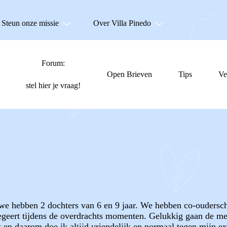
Steun onze missie
Over Villa Pinedo
Forum:
Open Brieven
Tips
Ve
stel hier je vraag!
 we hebben 2 dochters van 6 en 9 jaar. We hebben co-oudersch
egeert tijdens de overdrachts momenten. Gelukkig gaan de mees
et en daarom doe ik altijd vriendelijk en normaal tegen mijn 