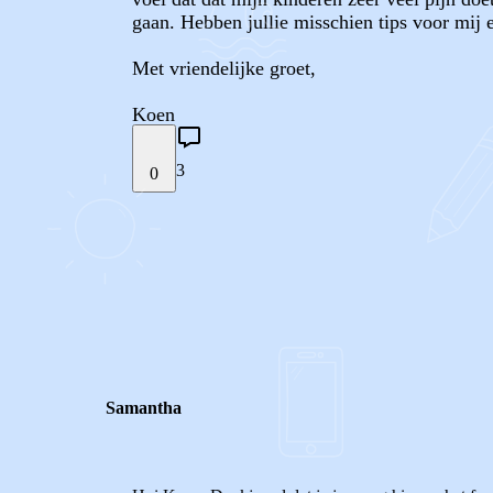
gaan. Hebben jullie misschien tips voor mij e
Met vriendelijke groet,
Koen
3
0
STEL JE EIGEN VRAAG
REACTIES (
3
)
Samantha