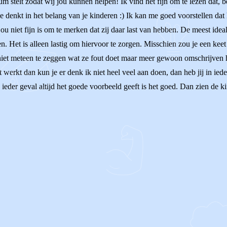
m stelt zodat wij jou kunnen helpen! Ik vind het fijn om te lezen dat, be
 je denkt in het belang van je kinderen :) Ik kan me goed voorstellen dat h
jou niet fijn is om te merken dat zij daar last van hebben. De meest ideal
en. Het is alleen lastig om hiervoor te zorgen. Misschien zou je een kee
iet meteen te zeggen wat ze fout doet maar meer gewoon omschrijven hoe
werkt dan kun je er denk ik niet heel veel aan doen, dan heb jij in ieder
 ieder geval altijd het goede voorbeeld geeft is het goed. Dan zien de kin