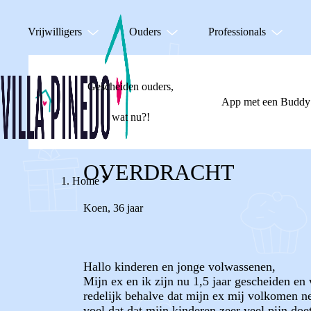
Vrijwilligers
Ouders
Professionals
Gescheiden ouders,
App met een Buddy
wat nu?!
OVERDRACHT
Home
Koen
,
36 jaar
Hallo kinderen en jonge volwassenen,
Mijn ex en ik zijn nu 1,5 jaar gescheiden en
redelijk behalve dat mijn ex mij volkomen n
voel dat dat mijn kinderen zeer veel pijn do