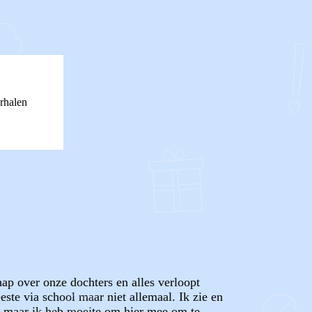
rhalen
ap over onze dochters en alles verloopt
te via school maar niet allemaal. Ik zie en
ex maar ik heb moeite om hier mee om te