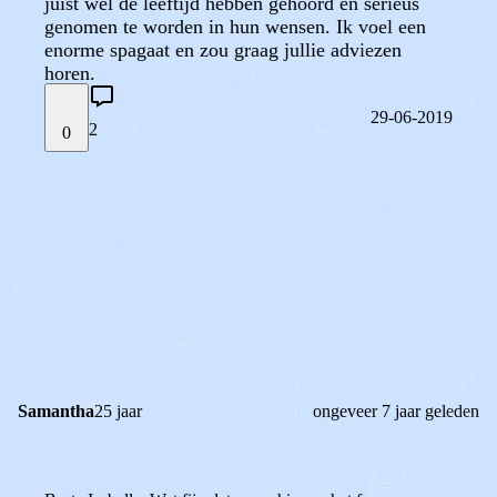
juist wel de leeftijd hebben gehoord en serieus
genomen te worden in hun wensen. Ik voel een
enorme spagaat en zou graag jullie adviezen
horen.
29-06-2019
2
0
STEL JE EIGEN VRAAG
OF
REAGEER OP DIT BERICHT
REACTIES (
2
)
Samantha
25 jaar
ongeveer 7 jaar geleden