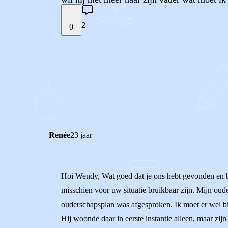
2
0
STEL JE EIGEN VRAAG
REACTIES (
2
)
Renée
23 jaar
Hoi Wendy, Wat goed dat je ons hebt gevonden en be
misschien voor uw situatie bruikbaar zijn. Mijn oud
ouderschapsplan was afgesproken. Ik moet er wel bij
Hij woonde daar in eerste instantie alleen, maar z