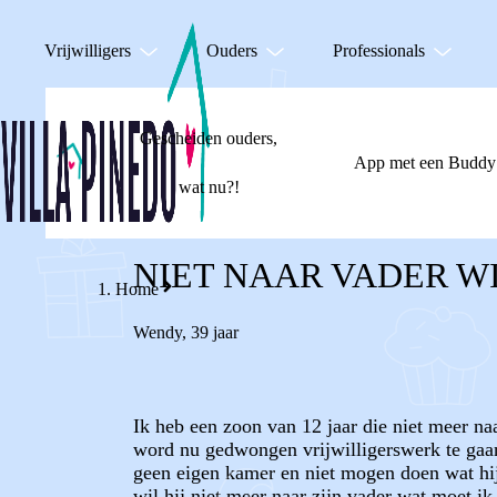
Vrijwilligers
Ouders
Professionals
Gescheiden ouders,
App met een Buddy
wat nu?!
NIET NAAR VADER W
Home
Wendy
,
39 jaar
Ik heb een zoon van 12 jaar die niet meer na
word nu gedwongen vrijwilligerswerk te gaan 
geen eigen kamer en niet mogen doen wat hij 
wil hij niet meer naar zijn vader wat moet ik 