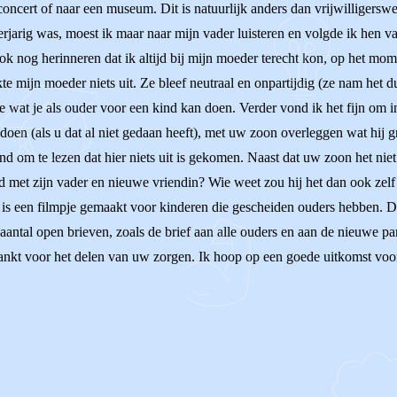
oncert of naar een museum. Dit is natuurlijk anders dan vrijwilligerswe
arig was, moest ik maar naar mijn vader luisteren en volgde ik hen vaa
 nog herinneren dat ik altijd bij mijn moeder terecht kon, op het mome
kte mijn moeder niets uit. Ze bleef neutraal en onpartijdig (ze nam het d
ste wat je als ouder voor een kind kan doen. Verder vond ik het fijn om 
en (als u dat al niet gedaan heeft), met uw zoon overleggen wat hij g
end om te lezen dat hier niets uit is gekomen. Naast dat uw zoon het ni
d met zijn vader en nieuwe vriendin? Wie weet zou hij het dan ook zelf 
is een filmpje gemaakt voor kinderen die gescheiden ouders hebben. D
l open brieven, zoals de brief aan alle ouders en aan de nieuwe part
dankt voor het delen van uw zorgen. Ik hoop op een goede uitkomst voo