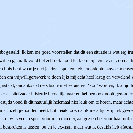
 gesteld! Ik kan me goed voorstellen dat dit een situatie is wat erg frus
illen gaan. Ik vond het zelf ook nooit leuk om bij hem te zijn, omdat hi
een huis bent waar je niet je eigen spullen hebt en ook niet zoveel mens
n om vrijwilligerswerk te doen lijkt mij echt heel lastig en vervelend v
ijnst dat, ondanks dat de situatie niet veranderd ‘kon’ worden, ik altijd
r en stiefvader luisterde hier altijd naar en hebben ook nooit geoordeeld
stijds vond ik dit natuurlijk helemaal niet leuk om te horen, maar achte
aan zichzelf gehouden heeft. Dit maakt ook dat ik me altijd vrij heb ge
 ook onwijs veel respect voor mijn moeder, aangezien het voor haar ook
 al besproken is tussen jou en je ex-man, maar wat ik destijds heb afgesp