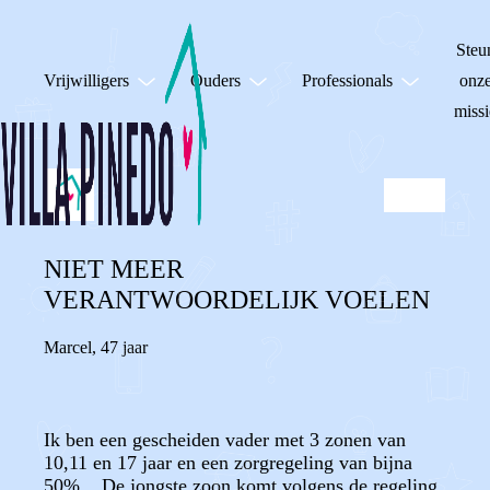
Steu
Vrijwilligers
Ouders
Professionals
onz
missi
NIET MEER
VERANTWOORDELIJK VOELEN
Marcel
,
47 jaar
Ik ben een gescheiden vader met 3 zonen van
10,11 en 17 jaar en een zorgregeling van bijna
50%. . De jongste zoon komt volgens de regeling