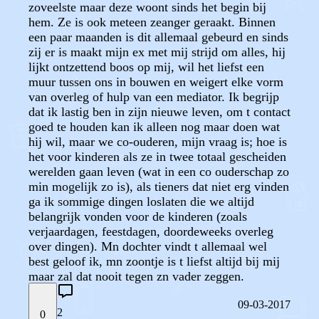
zoveelste maar deze woont sinds het begin bij
hem. Ze is ook meteen zeanger geraakt. Binnen
een paar maanden is dit allemaal gebeurd en sinds
zij er is maakt mijn ex met mij strijd om alles, hij
lijkt ontzettend boos op mij, wil het liefst een
muur tussen ons in bouwen en weigert elke vorm
van overleg of hulp van een mediator. Ik begrijp
dat ik lastig ben in zijn nieuwe leven, om t contact
goed te houden kan ik alleen nog maar doen wat
hij wil, maar we co-ouderen, mijn vraag is; hoe is
het voor kinderen als ze in twee totaal gescheiden
werelden gaan leven (wat in een co ouderschap zo
min mogelijk zo is), als tieners dat niet erg vinden
ga ik sommige dingen loslaten die we altijd
belangrijk vonden voor de kinderen (zoals
verjaardagen, feestdagen, doordeweeks overleg
over dingen). Mn dochter vindt t allemaal wel
best geloof ik, mn zoontje is t liefst altijd bij mij
maar zal dat nooit tegen zn vader zeggen.
09-03-2017
2
0