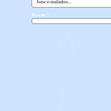
Reactie
*