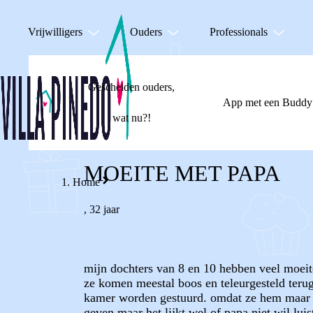
Vrijwilligers
Ouders
Professionals
Gescheiden ouders,
App met een Buddy
wat nu?!
MOEITE MET PAPA
Home
,
32 jaar
mijn dochters van 8 en 10 hebben veel moeit
ze komen meestal boos en teleurgesteld terug
kamer worden gestuurd. omdat ze hem maar he
geven maar het lijkt wel of papa niet wil l