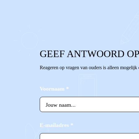
0
0
Reageer
GEEF ANTWOORD OP
Reageren op vragen van ouders is alleen mogelijk
Voornaam
*
E-mailadres
*