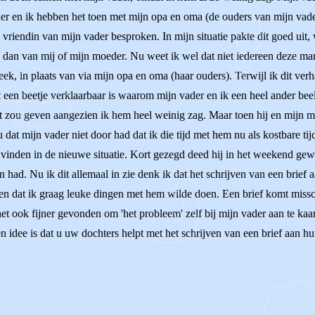
eder en ik hebben het toen met mijn opa en oma (de ouders van mijn va
vriendin van mijn vader besproken. In mijn situatie pakte dit goed uit,
n dan van mij of mijn moeder. Nu weet ik wel dat niet iedereen deze mani
ek, in plaats van via mijn opa en oma (haar ouders). Terwijl ik dit verh
st een beetje verklaarbaar is waarom mijn vader en ik een heel ander b
t zou geven aangezien ik hem heel weinig zag. Maar toen hij en mijn m
at mijn vader niet door had dat ik die tijd met hem nu als kostbare tij
te vinden in de nieuwe situatie. Kort gezegd deed hij in het weekend ge
 had. Nu ik dit allemaal in zie denk ik dat het schrijven van een brief
e en dat ik graag leuke dingen met hem wilde doen. Een brief komt missch
 ook fijner gevonden om 'het probleem' zelf bij mijn vader aan te kaart
 idee is dat u uw dochters helpt met het schrijven van een brief aan hu