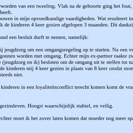
eworden van een tweeling. Vlak na de geboorte ging het fout, 
heeft.
rouwen in mijn opvoedkundige vaardigheden. Wat resulteert i
ik de kinderen 4 keer gezien afgelopen 3 maanden. Dit dankzi
and een besluit durft te nemen, namelijk:
ij jeugdzorg om een omgangsregeling op te starten. Na een vr
egonnen worden met omgang. Echter mijn ex-partner raakte zw
jeugdzorg en ik) besloten om de omgang uit te stellen tot na
e kinderen mij 4 keer gezien in plaats van 8 keer omdat moe
teeds niet.
kinderen in een loyaliteitsconflict terecht komen komt de vraa
zinsleven. Hoogst waarschijnlijk stabiel, en veilig.
, echter moet ik het zover laten komen dat moeder nog meer sp