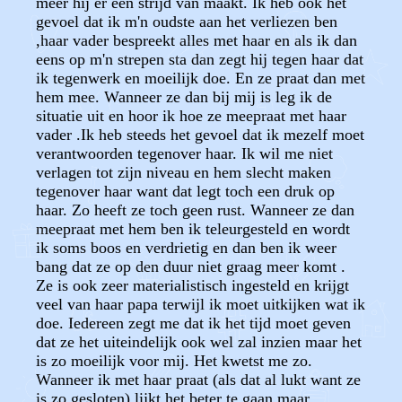
meer hij er een strijd van maakt. Ik heb ook het
gevoel dat ik m'n oudste aan het verliezen ben
,haar vader bespreekt alles met haar en als ik dan
eens op m'n strepen sta dan zegt hij tegen haar dat
ik tegenwerk en moeilijk doe. En ze praat dan met
hem mee. Wanneer ze dan bij mij is leg ik de
situatie uit en hoor ik hoe ze meepraat met haar
vader .Ik heb steeds het gevoel dat ik mezelf moet
verantwoorden tegenover haar. Ik wil me niet
verlagen tot zijn niveau en hem slecht maken
tegenover haar want dat legt toch een druk op
haar. Zo heeft ze toch geen rust. Wanneer ze dan
meepraat met hem ben ik teleurgesteld en wordt
ik soms boos en verdrietig en dan ben ik weer
bang dat ze op den duur niet graag meer komt .
Ze is ook zeer materialistisch ingesteld en krijgt
veel van haar papa terwijl ik moet uitkijken wat ik
doe. Iedereen zegt me dat ik het tijd moet geven
dat ze het uiteindelijk ook wel zal inzien maar het
is zo moeilijk voor mij. Het kwetst me zo.
Wanneer ik met haar praat (als dat al lukt want ze
is zo gesloten) lijkt het beter te gaan maar