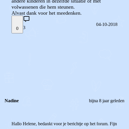
andere kinderen in dezelfde situatie of met
volwassenen die hem steunen.
Alvast dank voor het meedenken.
04-10-2018
3
0
STEL JE EIGEN VRAAG
OF
REAGEER OP DIT BERICHT
REACTIES (
3
)
Nadine
bijna 8 jaar geleden
Hallo Helene, bedankt voor je berichtje op het forum. Fijn