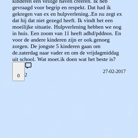
kinderen een veilige haven creëren. Ik heb
gevraagd voor begrip en respekt. Dat had ik
gekregen van ex en hulpverlening..En nu zegt ex
dat hij dat niet gezegd heeft. Ik vindt het een
moeilijke situatie. Hulpverlening hebben we nog
in huis. Een zoom van 11 heeft adhd/pddnos. En
voor de andere kinderen zijn er ook.genoeg
zorgen. De jongste 5 kinderen gaan om
de.zaterdag naar vader en om de vrijdagmiddag
uit school. Wat moet.ik doen wat het beste is?
27-02-2017
2
0
STEL JE EIGEN VRAAG
OF
REAGEER OP DIT BERICHT
REACTIES (
2
)