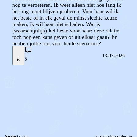
nog te verbeteren. Ik weet alleen niet hoe lang ik
het nog moet blijven proberen. Voor haar wil ik
het beste of in elk geval de minst slechte keuze
maken, ik wil haar niet schaden. Wat is
(waarschijnlijk) het beste voor haar: deze relatie
toch nog een kans geven of uit elkaar gaan? En
hebben jullie tips voor beide scenario's?
13-03-2026
5
6
STEL JE EIGEN VRAAG
OF
REAGEER OP DIT BERICHT
REACTIES (
5
)
Suzie
28 jaar
5 maanden geleden