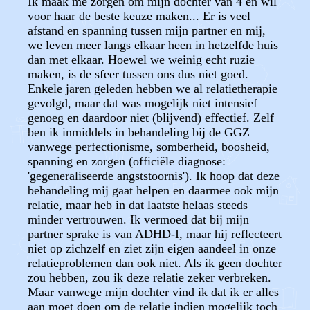
Ik maak me zorgen om mijn dochter van 4 en wil
voor haar de beste keuze maken... Er is veel
afstand en spanning tussen mijn partner en mij,
we leven meer langs elkaar heen in hetzelfde huis
dan met elkaar. Hoewel we weinig echt ruzie
maken, is de sfeer tussen ons dus niet goed.
Enkele jaren geleden hebben we al relatietherapie
gevolgd, maar dat was mogelijk niet intensief
genoeg en daardoor niet (blijvend) effectief. Zelf
ben ik inmiddels in behandeling bij de GGZ
vanwege perfectionisme, somberheid, boosheid,
spanning en zorgen (officiële diagnose:
'gegeneraliseerde angststoornis'). Ik hoop dat deze
behandeling mij gaat helpen en daarmee ook mijn
relatie, maar heb in dat laatste helaas steeds
minder vertrouwen. Ik vermoed dat bij mijn
partner sprake is van ADHD-I, maar hij reflecteert
niet op zichzelf en ziet zijn eigen aandeel in onze
relatieproblemen dan ook niet. Als ik geen dochter
zou hebben, zou ik deze relatie zeker verbreken.
Maar vanwege mijn dochter vind ik dat ik er alles
aan moet doen om de relatie indien mogelijk toch