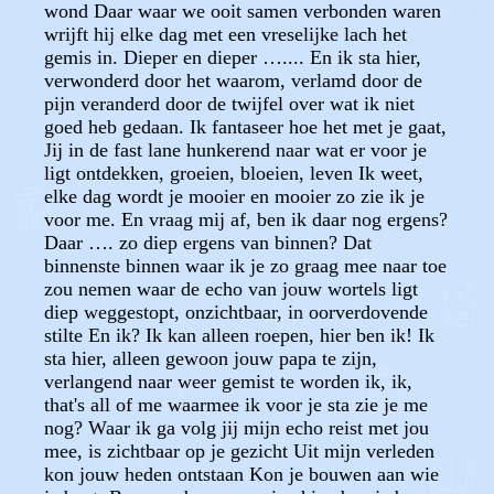
wond Daar waar we ooit samen verbonden waren
wrijft hij elke dag met een vreselijke lach het
gemis in. Dieper en dieper ….... En ik sta hier,
verwonderd door het waarom, verlamd door de
pijn veranderd door de twijfel over wat ik niet
goed heb gedaan. Ik fantaseer hoe het met je gaat,
Jij in de fast lane hunkerend naar wat er voor je
ligt ontdekken, groeien, bloeien, leven Ik weet,
elke dag wordt je mooier en mooier zo zie ik je
voor me. En vraag mij af, ben ik daar nog ergens?
Daar …. zo diep ergens van binnen? Dat
binnenste binnen waar ik je zo graag mee naar toe
zou nemen waar de echo van jouw wortels ligt
diep weggestopt, onzichtbaar, in oorverdovende
stilte En ik? Ik kan alleen roepen, hier ben ik! Ik
sta hier, alleen gewoon jouw papa te zijn,
verlangend naar weer gemist te worden ik, ik,
that's all of me waarmee ik voor je sta zie je me
nog? Waar ik ga volg jij mijn echo reist met jou
mee, is zichtbaar op je gezicht Uit mijn verleden
kon jouw heden ontstaan Kon je bouwen aan wie