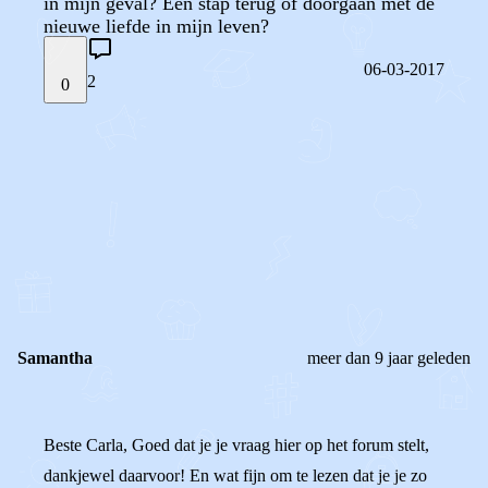
in mijn geval? Een stap terug of doorgaan met de
nieuwe liefde in mijn leven?
06-03-2017
2
0
STEL JE EIGEN VRAAG
OF
REAGEER OP DIT BERICHT
REACTIES (
2
)
Samantha
meer dan 9 jaar geleden
Beste Carla, Goed dat je je vraag hier op het forum stelt,
dankjewel daarvoor! En wat fijn om te lezen dat je je zo