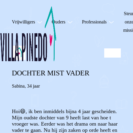
Steu
Vrijwilligers
Ouders
Professionals
onz
missi
DOCHTER MIST VADER
Sabina
,
34 jaar
Hoi😄, ik ben inmiddels bijna 4 jaar gescheiden.
Mijn oudste dochter van 9 heeft last van hoe t
vroeger was. Eerder was het drama om naar haar
vader te gaan. Nu hij zijn zaken op orde heeft en