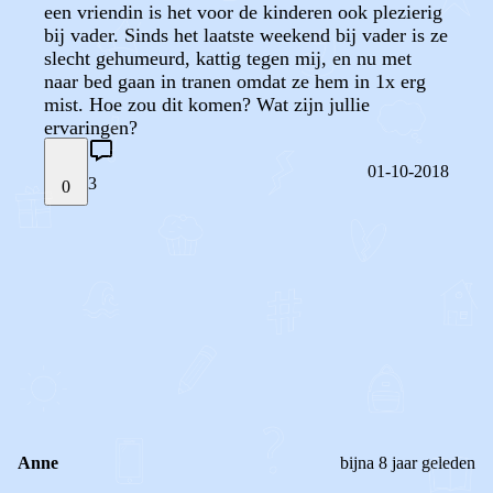
een vriendin is het voor de kinderen ook plezierig
bij vader. Sinds het laatste weekend bij vader is ze
slecht gehumeurd, kattig tegen mij, en nu met
naar bed gaan in tranen omdat ze hem in 1x erg
mist. Hoe zou dit komen? Wat zijn jullie
ervaringen?
01-10-2018
3
0
STEL JE EIGEN VRAAG
OF
REAGEER OP DIT BERICHT
REACTIES (
3
)
Anne
bijna 8 jaar geleden